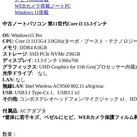
WEBカメラ搭載ノートPC
Windows 11搭載
中古ノートパソコン 第11世代Core i3 13.3インチ
OS
: Windows11 Pro
CPU
: Core i3 1115G4 3.0GHz(ターボ・ブースト・テクノロ
メモリ
: DDR4 8.0GB
ストレージ
: SSD PCIe NVMe 256GB
ディスプレイ
: 13.3インチ 1366x768
グラフィックス
: UHD Graphics for 11th Gen(プロセッサー内蔵)
光学ドライブ
: なし
LAN
: なし
無線LAN
: Intel Wireless-AC9560 802.11 a/b/g/n/ac
USB
: USB3.1 Type-Cx 1、USB3.1 x2
その他
: コンボステレオヘッドフォン/マイクジャック x1、HDMI
付属品
: ACアダプタ
*筐体に若干キズ、ベゼルにヒビ、WEBカメラ保護フィルム
数量：