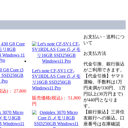
お支払い・送料につ
いて
お支払方法
代金引換、銀行振込
0 G8 Core i3
がご利用できます。
Let's note CF-SV1 CF-
SSD256GB
【代金引換】ヤマト
SV1RDLAS Core i5 メモ
 Pro
運輸。手数料は1万
リ16GB SSD256GB
Windows11 Pro
円未満が330円、 1万
)： 27,800
円以上(30万円まで)
販売価格(税込)： 51,800
が440円となりま
円
す。
【銀行振込】三井住
友銀行への振込。口
座番号は在庫確認