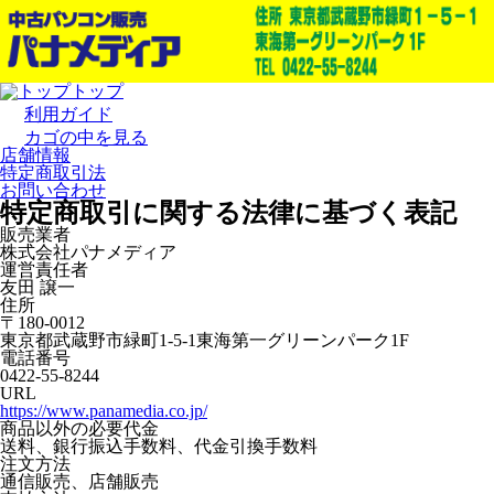
トップ
利用ガイド
カゴの中を見る
店舗情報
特定商取引法
お問い合わせ
特定商取引に関する法律に基づく表記
販売業者
株式会社パナメディア
運営責任者
友田 譲一
住所
〒180-0012
東京都武蔵野市緑町1-5-1東海第一グリーンパーク1F
電話番号
0422-55-8244
URL
https://www.panamedia.co.jp/
商品以外の必要代金
送料、銀行振込手数料、代金引換手数料
注文方法
通信販売、店舗販売