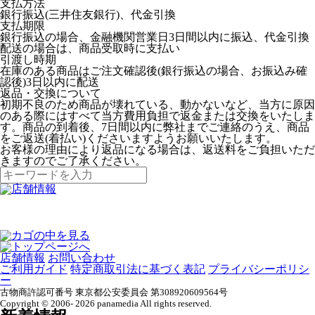
支払方法
銀行振込(三井住友銀行)、代金引換
支払期限
銀行振込の場合、金融機関営業日3日間以内に振込、代金引換
配送の場合は、商品受取時に支払い
引渡し時期
在庫のある商品はご注文確認後(銀行振込の場合、お振込み確
認後)3日以内に配送
返品・交換について
初期不良のため商品が壊れている、動かないなど、当方に原因
のある際にはすべて当方費用負担で返金または交換をいたしま
す。商品の到着後、7日間以内に弊社までご連絡のうえ、商品
をご返送(着払い)くださいますようお願いいたします。
お客様の理由により返品になる場合は、返送料をご負担いただ
きますのでご了承ください。
店舗情報
お問い合わせ
ご利用ガイド
特定商取引法に基づく表記
プライバシーポリシ
ー
古物商許認可番号 東京都公安委員会 第308920609564号
Copyright © 2006- 2026 panamedia All rights reserved.