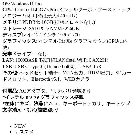
OS
: Windows11 Pro
CPU
: Core i5 1145G7 vPro (インテルターボ・ブースト・テク
ノロジー2.0利用時は最大4.40 GHz)
メモリ
: LPDDR4x 16GB(拡張スロットなし)
ストレージ
: SSD PCIe NVMe 256GB
ディスプレイ
: 12.1インチ 1920x1200
グラフィックス
: インテル Iris Xe グラフィックス(CPUに内
蔵)
光学ドライブ
: なし
LAN
: 1000BASE-T&無線LAN(Intel Wi-Fi 6 AX201)
USB
: USB3.1 type-C(Thunderbolt 4)、USB3.0 x3
その他
: ヘッドセット端子、VGA出力、HDMI出力、SDカー
ドスロット、Bluetooth v5.1、WEBカメラ
付属品
: ACアダプタ、*リカバリ領域あり
*インテル Iris Xe グラフィックス搭載
*筐体にキズ、液晶にムラ、キーボードテカリ、キートップ
文字消え・削れ(複数)あり
NEW
オススメ