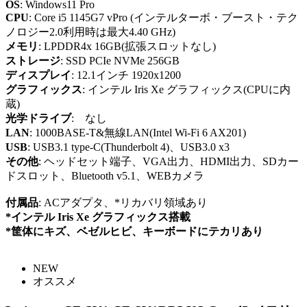
OS
: Windows11 Pro
CPU
: Core i5 1145G7 vPro (インテルターボ・ブースト・テク
ノロジー2.0利用時は最大4.40 GHz)
メモリ
: LPDDR4x 16GB(拡張スロットなし)
ストレージ
: SSD PCIe NVMe 256GB
ディスプレイ
: 12.1インチ 1920x1200
グラフィックス
: インテル Iris Xe グラフィックス(CPUに内
蔵)
光学ドライブ
: なし
LAN
: 1000BASE-T&無線LAN(Intel Wi-Fi 6 AX201)
USB
: USB3.1 type-C(Thunderbolt 4)、USB3.0 x3
その他
: ヘッドセット端子、VGA出力、HDMI出力、SDカー
ドスロット、Bluetooth v5.1、WEBカメラ
付属品
: ACアダプタ、*リカバリ領域あり
*インテル Iris Xe グラフィックス搭載
*筐体にキズ、ベゼルヒビ、キーボードにテカリあり
NEW
オススメ