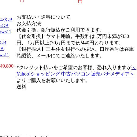
円
お支払い・送料について
お支払方法
代金引換、銀行振込がご利用できます。
【代金引換】ヤマト運輸。手数料は1万円未満が330
X-B
円、 1万円以上(30万円まで)が440円となります。
GB
【銀行振込】三井住友銀行への振込。口座番号は在庫
ws11
確認後、メールにてご連絡いたします。
9,800
*クレジット払いをご希望のお客様、恐れ入りますが
＜
Yahoo!ショッピング 中古パソコン販売パナメディア＞
よりご購入をお願いいたします。
送料