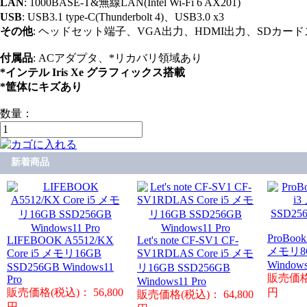
LAN
: 1000BASE-T&無線LAN(Intel Wi-Fi 6 AX201)
USB
: USB3.1 type-C(Thunderbolt 4)、USB3.0 x3
その他
: ヘッドセット端子、VGA出力、HDMI出力、SDカードスロッ
付属品
: ACアダプタ、*リカバリ領域あり
*インテル Iris Xe グラフィックス搭載
*筐体にキズあり
数量：
新着商品
ProBook
LIFEBOOK A5512/KX
Let's note CF-SV1 CF-
メモリ8G
Core i5 メモリ16GB
SV1RDLAS Core i5 メモ
Windows
SSD256GB Windows11
リ16GB SSD256GB
販売価格(
Pro
Windows11 Pro
販売価格(税込)： 56,800
円
販売価格(税込)： 64,800
円