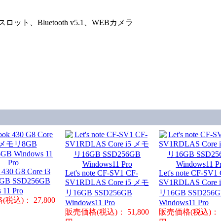
ト、Bluetooth v5.1、WEBカメラ
 430 G8 Core i3
Let's note CF-SV1 CF-
Let's note CF-SV1
B SSD256GB
SV1RDLAS Core i5 メモ
SV1RDLAS Core 
 11 Pro
リ16GB SSD256GB
リ16GB SSD256
税込)： 27,800
Windows11 Pro
Windows11 Pro
販売価格(税込)： 51,800
販売価格(税込)： 6