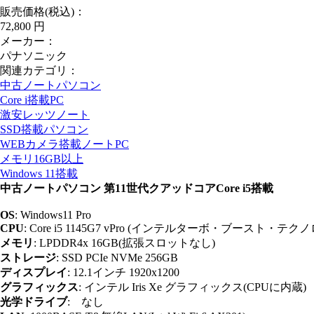
販売価格(税込)：
72,800
円
メーカー：
パナソニック
関連カテゴリ：
中古ノートパソコン
Core i搭載PC
激安レッツノート
SSD搭載パソコン
WEBカメラ搭載ノートPC
メモリ16GB以上
Windows 11搭載
中古ノートパソコン 第11世代クアッドコアCore i5搭載
OS
: Windows11 Pro
CPU
: Core i5 1145G7 vPro (インテルターボ・ブースト・テク
メモリ
: LPDDR4x 16GB(拡張スロットなし)
ストレージ
: SSD PCIe NVMe 256GB
ディスプレイ
: 12.1インチ 1920x1200
グラフィックス
: インテル Iris Xe グラフィックス(CPUに内蔵)
光学ドライブ
: なし