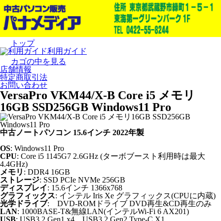
トップ
利用ガイド
カゴの中を見る
店舗情報
特定商取引法
お問い合わせ
VersaPro VKM44/X-B Core i5 メモリ
16GB SSD256GB Windows11 Pro
中古ノートパソコン 15.6インチ 2022年製
OS
: Windows11 Pro
CPU
: Core i5 1145G7 2.6GHz (ターボブースト利用時は最大
4.4GHz)
メモリ
: DDR4 16GB
ストレージ
: SSD PCIe NVMe 256GB
ディスプレイ
: 15.6インチ 1366x768
グラフィックス
: インテル Iris Xe グラフィックス(CPUに内蔵)
光学ドライブ
: DVD-ROMドライブ DVD再生&CD再生のみ
LAN
: 1000BASE-T&無線LAN(インテルWi-Fi 6 AX201)
USB
: USB3.2 Gen1 x4、USB3.2 Gen2 Type-C X1