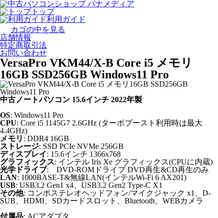
トップ
利用ガイド
カゴの中を見る
店舗情報
特定商取引法
お問い合わせ
VersaPro VKM44/X-B Core i5 メモリ
16GB SSD256GB Windows11 Pro
中古ノートパソコン 15.6インチ 2022年製
OS
: Windows11 Pro
CPU
: Core i5 1145G7 2.6GHz (ターボブースト利用時は最大
4.4GHz)
メモリ
: DDR4 16GB
ストレージ
: SSD PCIe NVMe 256GB
ディスプレイ
: 15.6インチ 1366x768
グラフィックス
: インテル Iris Xe グラフィックス(CPUに内蔵)
光学ドライブ
: DVD-ROMドライブ DVD再生&CD再生のみ
LAN
: 1000BASE-T&無線LAN(インテルWi-Fi 6 AX201)
USB
: USB3.2 Gen1 x4、USB3.2 Gen2 Type-C X1
その他
: コンボステレオヘッドフォン/マイクジャック x1、D-
SUB、HDMI、SDカードスロット、Bluetooth、WEBカメラ
付属品
: ACアダプタ