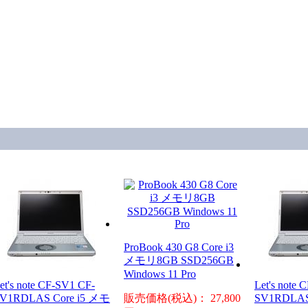
ProBook 430 G8 Core i3
メモリ8GB SSD256GB
Windows 11 Pro
et's note CF-SV1 CF-
Let's note 
V1RDLAS Core i5 メモ
販売価格(税込)： 27,800
SV1RDLAS