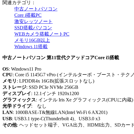
関連カテゴリ：
中古ノートパソコン
Core i搭載PC
激安レッツノート
SSD搭載パソコン
WEBカメラ搭載ノートPC
メモリ16GB以上
Windows 11搭載
中古ノートパソコン 第11世代クアッドコアCore i5搭載
OS
: Windows11 Pro
CPU
: Core i5 1145G7 vPro (インテルターボ・ブースト・テク
メモリ
: LPDDR4x 16GB(拡張スロットなし)
ストレージ
: SSD PCIe NVMe 256GB
ディスプレイ
: 12.1インチ 1920x1200
グラフィックス
: インテル Iris Xe グラフィックス(CPUに内蔵)
光学ドライブ
: なし
LAN
: 1000BASE-T&無線LAN(Intel Wi-Fi 6 AX201)
USB
: USB3.1 type-C(Thunderbolt 4)、USB3.0 x3
その他
: ヘッドセット端子、VGA出力、HDMI出力、SDカードスロッ